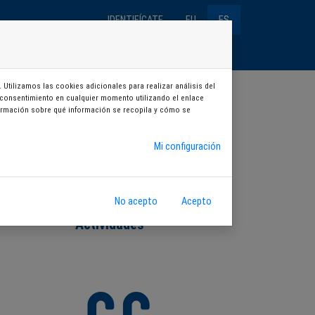
IDENTIFÍCATE
EU
ES
talaciones
Abonos
Aforos
BOULDER
 Utilizamos las cookies adicionales para realizar análisis del
su consentimiento en cualquier momento utilizando el enlace
nformación sobre qué información se recopila y cómo se
Mi configuración
No acepto
Acepto
Actividades