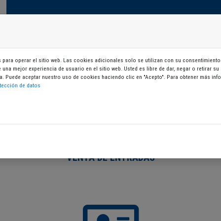
Mi zona
VENTA DE ENTRADAS
Actividades
Ins
para operar el sitio web. Las cookies adicionales solo se utilizan con su consentimiento.
le una mejor experiencia de usuario en el sitio web. Usted es libre de dar, negar o retirar 
gina. Puede aceptar nuestro uso de cookies haciendo clic en "Acepto". Para obtener más i
tección de datos
VENTA DE ENTRADAS